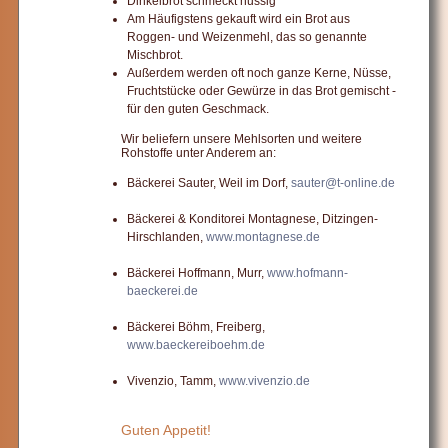
Dinkelbrot schmeckt nussig
Am Häufigstens gekauft wird ein Brot aus
Roggen- und Weizenmehl, das so genannte
Mischbrot.
Außerdem werden oft noch ganze Kerne, Nüsse,
Fruchtstücke oder Gewürze in das Brot gemischt -
für den guten Geschmack.
Wir beliefern unsere Mehlsorten und weitere
Rohstoffe unter Anderem an:
Bäckerei Sauter, Weil im Dorf,
sauter@t-online.de
Bäckerei & Konditorei Montagnese, Ditzingen-
Hirschlanden,
www.montagnese.de
Bäckerei Hoffmann, Murr,
www.hofmann-
baeckerei.de
Bäckerei Böhm, Freiberg,
www.baeckereiboehm.de
Vivenzio, Tamm,
www.vivenzio.de
Guten Appetit!